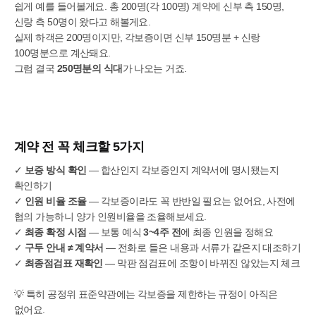
쉽게 예를 들어볼게요. 총 200명(각 100명) 계약에 신부 측 150명,
신랑 측 50명이 왔다고 해볼게요.
실제 하객은 200명이지만, 각보증이면 신부 150명분 + 신랑
100명분으로 계산돼요.
그럼 결국
250명분의 식대
가 나오는 거죠.
계약 전 꼭 체크할 5가지
✓
보증 방식 확인
— 합산인지 각보증인지 계약서에 명시됐는지
확인하기
✓
인원 비율 조율
— 각보증이라도 꼭 반반일 필요는 없어요, 사전에
협의 가능하니 양가 인원비율을 조율해보세요.
✓
최종 확정 시점
— 보통 예식
3~4주 전
에 최종 인원을 정해요
✓
구두 안내 ≠ 계약서
— 전화로 들은 내용과 서류가 같은지 대조하기
✓
최종점검표 재확인
— 막판 점검표에 조항이 바뀌진 않았는지 체크
💡 특히 공정위 표준약관에는 각보증을 제한하는 규정이 아직은
없어요.