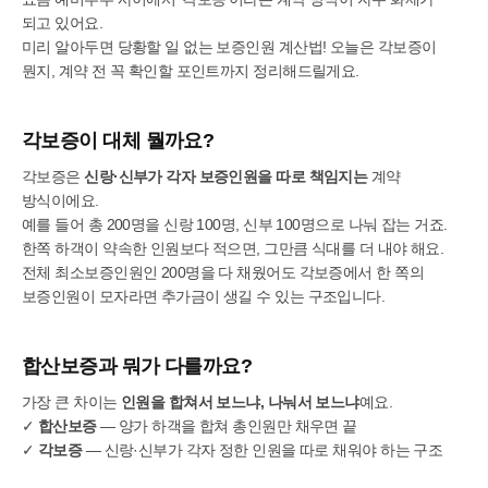
되고 있어요.
미리 알아두면 당황할 일 없는 보증인원 계산법! 오늘은 각보증이
뭔지, 계약 전 꼭 확인할 포인트까지 정리해드릴게요.
각보증이 대체 뭘까요?
각보증은
신랑·신부가 각자 보증인원을 따로 책임지는
계약
방식이에요.
예를 들어 총 200명을 신랑 100명, 신부 100명으로 나눠 잡는 거죠.
한쪽 하객이 약속한 인원보다 적으면, 그만큼 식대를 더 내야 해요.
전체 최소보증인원인 200명을 다 채웠어도 각보증에서 한 쪽의
보증인원이 모자라면 추가금이 생길 수 있는 구조입니다.
합산보증과 뭐가 다를까요?
가장 큰 차이는
인원을 합쳐서 보느냐, 나눠서 보느냐
예요.
✓
합산보증
— 양가 하객을 합쳐 총인원만 채우면 끝
✓
각보증
— 신랑·신부가 각자 정한 인원을 따로 채워야 하는 구조