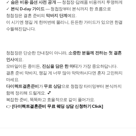
✓
숨은 비용·옵션 사전 공개
— 청첩장·답례품 비용까지 투명하게
✓
본식 D-day 가이드
— 청첩장부터 본식까지 한 흐름으로
청첩장은 결혼 준비의
막바지 단계
예요.
이 시기엔 챙길 게 한꺼번에 몰리니, 든든한 가이드가 있으면 한결
수월해진답니다.
청첩장은 단순한 안내장이 아니라,
소중한 분들께 전하는 첫 결혼
인사
예요.
모바일이든 종이든,
진심을 담은 한 마디
가 가장 중요하답니다.
결혼 준비 막바지, 챙길 게 너무 많아 막막하시다면 혼자 고민하지
마세요.
다이렉트결혼준비
가
무료 상담
으로 청첩장 타이밍부터 본식까지
함께 정리해 드릴게요. 💕
복잡한 준비, 똑똑하고 효율적으로 같이 풀어가요.
👉
[다이렉트결혼준비 무료 웨딩 상담 신청하기 Click]