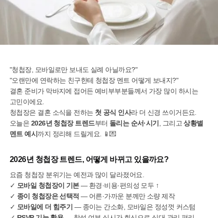
"청첩장, 모바일로만 보내도 실례 아닐까요?"
"오랜만에 연락하는 친구한테 청첩장 멘트 어떻게 보내지?"
결혼 준비가 막바지에 접어든 예비부부분들께서 가장 많이 하시는
고민이에요.
청첩장은 결혼 소식을 전하는
첫 공식 인사
라 더 신경 쓰이거든요.
오늘은
2026년 청첩장 트렌드
부터
돌리는 순서·시기
, 그리고
상황별
멘트 예시
까지 정리해 드릴게요. 📱💌
2026년 청첩장 트렌드, 어떻게 바뀌고 있을까요?
요즘 청첩장 분위기는 예전과 많이 달라졌어요.
✓
모바일 청첩장이 기본
— 환경·비용·편의성 모두 ↑
✓
종이 청첩장은 선택적
— 어른·가까운 분께만 소량 제작
✓
모바일에 더 힘주기
— 종이는 간소화, 모바일은 정성껏 커스텀
✓
RSVP 기능 활용
— 참석 여부 실시간 회신으로 식대 관리 편리