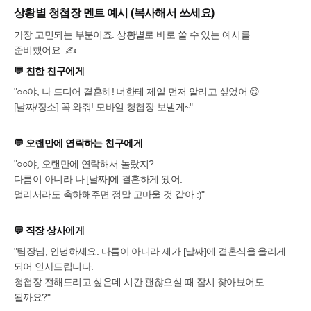
상황별 청첩장 멘트 예시 (복사해서 쓰세요)
가장 고민되는 부분이죠. 상황별로 바로 쓸 수 있는 예시를
준비했어요. ✍️
💬
친한 친구에게
"○○야, 나 드디어 결혼해! 너한테 제일 먼저 알리고 싶었어 😊
[날짜/장소] 꼭 와줘! 모바일 청첩장 보낼게~"
💬
오랜만에 연락하는 친구에게
"○○야, 오랜만에 연락해서 놀랐지?
다름이 아니라 나 [날짜]에 결혼하게 됐어.
멀리서라도 축하해주면 정말 고마울 것 같아 :)"
💬
직장 상사에게
"팀장님, 안녕하세요. 다름이 아니라 제가 [날짜]에 결혼식을 올리게
되어 인사드립니다.
청첩장 전해드리고 싶은데 시간 괜찮으실 때 잠시 찾아뵤어도
될까요?"