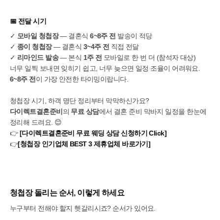
📅
전달 시기
✓
모바일 청첩장
— 결혼식
6~8주 전
발송이 적당
✓
종이 청첩장
— 결혼식
3~4주 전
직접 전달
✓
리마인드 발송
— 본식
1주 전
모바일로 한 번 더 (참석자 대상)
너무 일찍 보내면 잊히기 쉽고, 너무 늦으면 일정 조율이 어려워요.
6~8주 전
이 가장 안전한 타이밍이랍니다.
청첩장 시기, 하객 명단 정리부터 막막하신가요?
다이렉트결혼준비
의
무료 상담
에서 결혼 준비 막바지 일정을 한눈에
정리해 드려요. 😊
👉
[다이렉트결혼준비 무료 웨딩 상담 신청하기 Click]
👉
[청첩장 인기업체 BEST 3 제휴업체 바로가기]
청첩장 돌리는 순서, 이렇게 하세요
누구부터 전해야 할지 헷갈리시죠? 순서가 있어요.