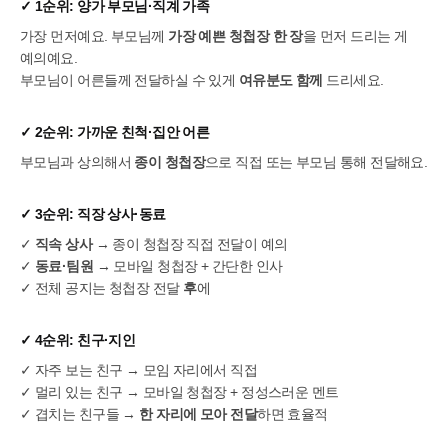
✓ 1순위:
양가 부모님·직계 가족
가장 먼저예요. 부모님께
가장 예쁜 청첩장 한 장
을 먼저 드리는 게
예의예요.
부모님이 어른들께 전달하실 수 있게
여유분도 함께
드리세요.
✓ 2순위:
가까운 친척·집안 어른
부모님과 상의해서
종이 청첩장
으로 직접 또는 부모님 통해 전달해요.
✓ 3순위:
직장 상사·동료
✓
직속 상사
→ 종이 청첩장 직접 전달이 예의
✓
동료·팀원
→ 모바일 청첩장 + 간단한 인사
✓ 전체 공지는 청첩장 전달
후
에
✓ 4순위:
친구·지인
✓ 자주 보는 친구 → 모임 자리에서 직접
✓ 멀리 있는 친구 → 모바일 청첩장 + 정성스러운 멘트
✓ 겹치는 친구들 →
한 자리에 모아 전달
하면 효율적