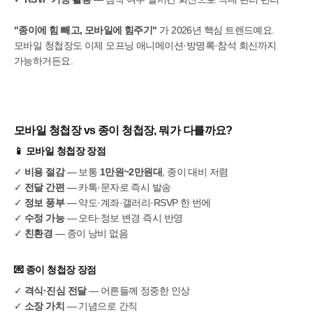
"종이에 힘 빼고, 모바일에 힘주기"
가 2026년 핵심 트렌드예요.
모바일 청첩장도 이제 오프닝 애니메이션·방명록·참석 회신까지
가능하거든요.
모바일 청첩장 vs 종이 청첩장, 뭐가 다를까요?
📱
모바일 청첩장 장점
✓
비용 절감
— 보통
1만원~2만원대
, 종이 대비 저렴
✓
전달 간편
— 카톡·문자로 즉시 발송
✓
정보 풍부
— 약도·계좌·갤러리·RSVP 한 번에
✓
수정 가능
— 오타·정보 변경 즉시 반영
✓
친환경
— 종이 낭비 없음
💌
종이 청첩장 장점
✓
격식·진심 전달
— 어른들께 정중한 인상
✓
소장 가치
— 기념으로 간직