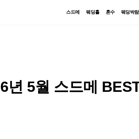
스드메
웨딩홀
혼수
웨딩박람
26년 5월 스드메 BES