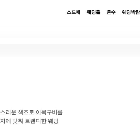
스드메
웨딩홀
혼수
웨딩박람
스러운 색조로 이목구비를 
지에 맞춰 트렌디한 웨딩 