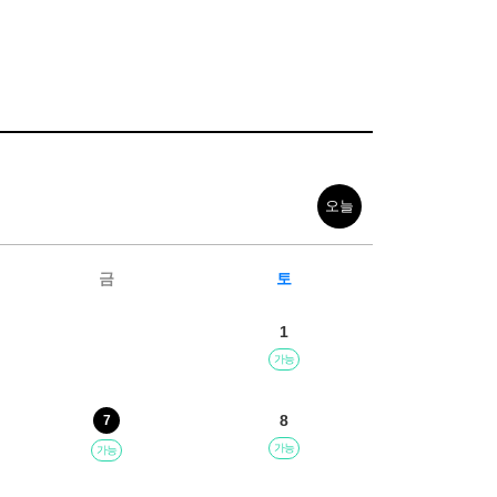
오늘
금
토
1
가능
8
7
가능
가능