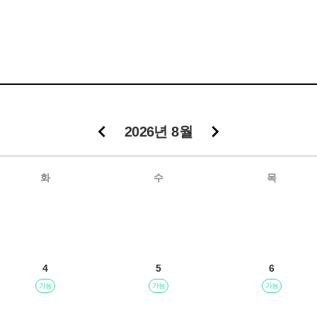
2026년 8월
화
수
목
4
5
6
가능
가능
가능