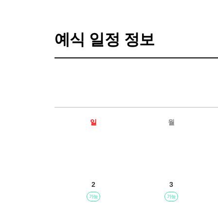
예식 일정 정보
일
월
2
3
가능
가능