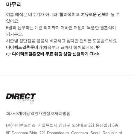
마무리
여름 예식은 비수기가 아니라,
합리적이고 여유로운 선택
이 될 수
있어요.
6월의 신부라는 예쁜 의미까지 더하면 더없이 특별한 결혼식이
되거든요.
시즌별 장단점을 꼼꼼히 비교하고 싶다면 언제든 도움받으세요.
다이렉트결혼준비
가 처음부터 끝까지 함께할게요. 💝
👉
다이렉트결혼준비 무료 웨딩 상담 신청하기 Click
회사소개
이용약관
개인정보처리방침
(주)다이렉트컴즈 서울특별시 강남구 도산대로 221 동남빌딩 8층
8F Dongnam Bldg, 221 Dosandae-ro, Gangnam, Seoul, Republic of