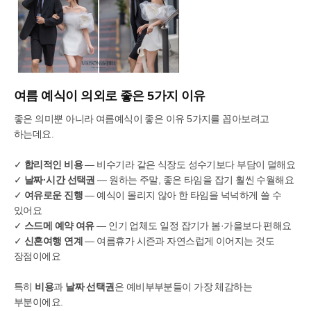
여름 예식이 의외로 좋은 5가지 이유
좋은 의미뿐 아니라 여름예식이 좋은 이유 5가지를 꼽아보려고
하는데요.
✓
합리적인 비용
— 비수기라 같은 식장도 성수기보다 부담이 덜해요
✓
날짜·시간 선택권
— 원하는 주말, 좋은 타임을 잡기 훨씬 수월해요
✓
여유로운 진행
— 예식이 몰리지 않아 한 타임을 넉넉하게 쓸 수
있어요
✓
스드메 예약 여유
— 인기 업체도 일정 잡기가 봄·가을보다 편해요
✓
신혼여행 연계
— 여름휴가 시즌과 자연스럽게 이어지는 것도
장점이에요
특히
비용
과
날짜 선택권
은 예비부부분들이 가장 체감하는
부분이에요.