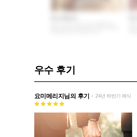
우수 후기
요미메리지
님의 후기
24년 하반기 예식