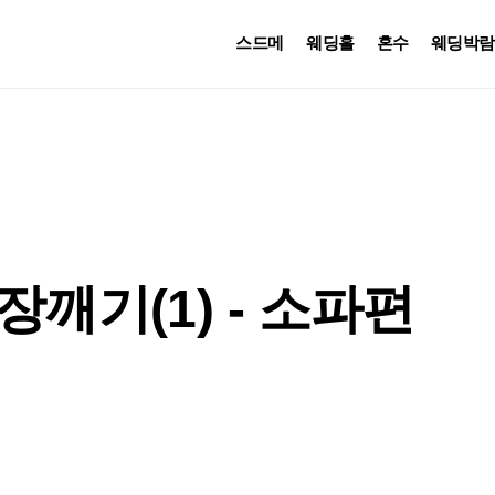
스드메
웨딩홀
혼수
웨딩박람
깨기(1) - 소파편