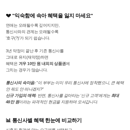
💔 "익숙함에 속아 혜택을 잃지 마세요"
연애는 오래될수록 깊어지지만,
통신사와의 관계는 오래될수록
'호구(?)'가 되기 쉽습니다.
3년 약정이 끝난 후 기존 통신사를
그대로 유지(재약정)하면
혜택은
겨우 10만 원 내외의 상품권
에
그치는 경우가 많습니다.
통신사의 속마음:
"이 부부는 이미 우리 통신사에 정착했으니, 큰 혜택
안 줘도 안 떠나겠지?"
신규 가입의 매력:
반면, 통신사를 갈아타는 '신규 고객'에게는
최대
48만 원
이라는 파격적인 현금을 지원하며 모셔갑니다.
📊 통신사별 혜택 한눈에 비교하기