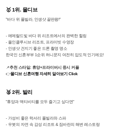
🥇 1위. 몰디브
"바다 위 풀빌라, 인생샷 끝판왕!"
- 에메랄드빛 바다 위 리조트에서의 완벽한 힐링
- 올인클루시브 리조트, 프라이빗 수영장
- 인생샷 건지기 좋은 드론 촬영 명소
한국인 신혼부부 1순위 허니문지 여전히 압도적 인기에요!
📌
추천 스타일: 휴양+프라이버시 중시 커플
👉
몰디브 신혼여행 자세히 알아보기 Click
🥈 2위. 발리
"휴양과 액티비티를 모두 즐기고 싶다면"
- 가성비 좋은 럭셔리 풀빌라와 스파
- 우붓의 자연 속 감성 리조트 & 짐바란의 해변 레스토랑