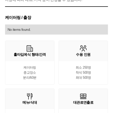
케이터링 / 출장
No items found.
홀타입예식 형태/간격
수용 인원
케이터링

최소 250명

종교장소

착석 500명

분리/60분
최대 500명
메뉴/식대
대관료연출료