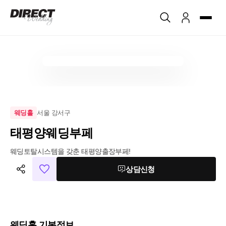
서울 강서구
웨딩홀
태평양웨딩부페
웨딩토탈시스템을 갖춘 태평양출장부페!
상담신청
웨딩홀 기본정보