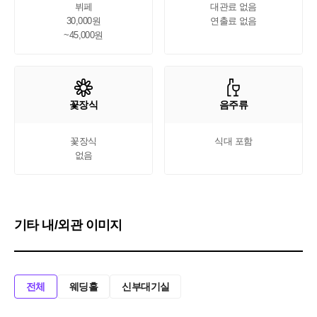
뷔페

대관료 없음

30,000원

연출료 없음
~45,000원
꽃장식
음주류
꽃장식

식대 포함
없음
기타 내/외관 이미지
전체
웨딩홀
신부대기실