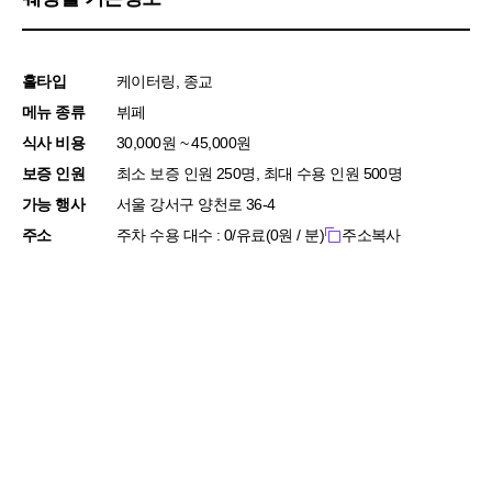
홀타입
케이터링, 종교
메뉴 종류
뷔페
식사 비용
30,000원 ~ 45,000원
보증 인원
최소 보증 인원 250명, 최대 수용 인원 500명
가능 행사
서울 강서구 양천로 36-4
주소
주차 수용 대수 : 0/유료(0원 / 분)
주소복사