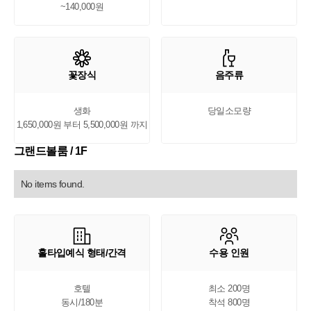
~140,000원
꽃장식
음주류
생화

당일소모량
1,650,000원 부터 5,500,000원 까지
그랜드볼룸 / 1F
No items found.
홀타입예식 형태/간격
수용 인원
호텔

최소 200명

동시/180분
착석 800명
