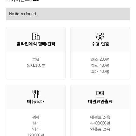
No items found.
홀타입예식 형태/간격
수용 인원
호텔

최소 200명

동시/180분
착석 400명

최대 400명
메뉴/식대
대관료연출료
뷔페

대관료 있음

한식

4,400,000원

양식

연출료 없음
120,000원
