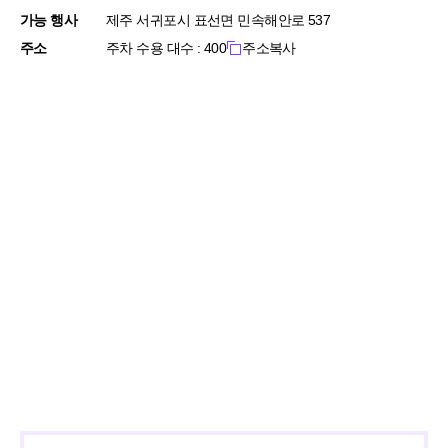
가능 행사
제주 서귀포시 표선면 민속해안로 537
주소
주차 수용 대수 : 400
주소복사