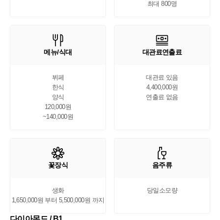
최대 800명
메뉴/식대
대관료연출료
뷔페

대관료 있음

한식

4,400,000원

양식

연출료 없음
120,000원

~140,000원
꽃장식
음주류
생화

당일소모량
1,650,000원 부터 5,500,000원 까지
다이아몬드 / B1