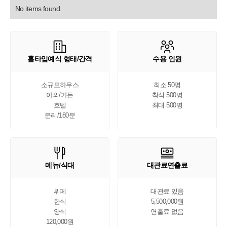
No items found.
홀타입예식 형태/간격
수용 인원
소규모하우스

최소 50명

야외/가든

착석 500명

호텔

최대 500명
분리/180분
메뉴/식대
대관료연출료
뷔페

대관료 있음

한식

5,500,000원

양식

연출료 없음
120,000원
