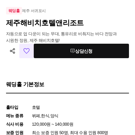
제주 서귀포시
웨딩홀
제주해비치호텔앤리조트
자동으로 업 다운이 되는 무대, 통유리로 비춰지는 바다 전망과 
시원한 정원, 제주 해비치호텔!
상담신청
웨딩홀 기본정보
홀타입
호텔
메뉴 종류
뷔페,한식,양식
식사 비용
120,000원 ~ 140,000원
보증 인원
최소 보증 인원 50명, 최대 수용 인원 800명