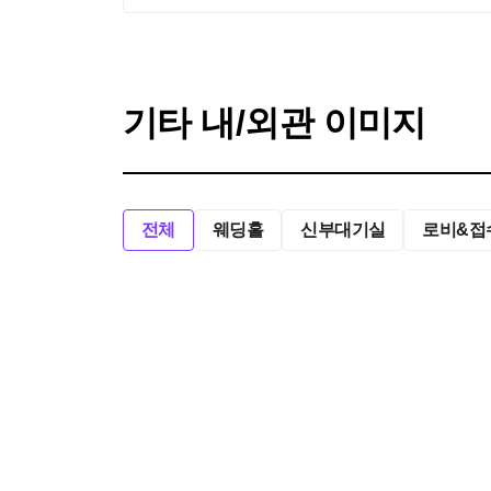
기타 내/외관 이미지
전체
웨딩홀
신부대기실
로비&접