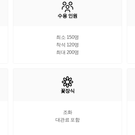
수용 인원
최소 150명

착석 120명

최대 200명
꽃장식
조화

대관료 포함