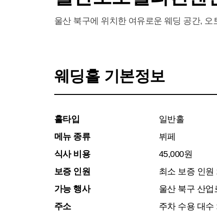
울산 북구에 위치한 여유로운 웨딩 공간, 
웨딩홀 기본정보
홀타입
일반홀
메뉴 종류
뷔페
식사 비용
45,000원
보증 인원
최소 보증 인원 
가능 행사
울산 북구 산업로
주소
주차 수용 대수 :