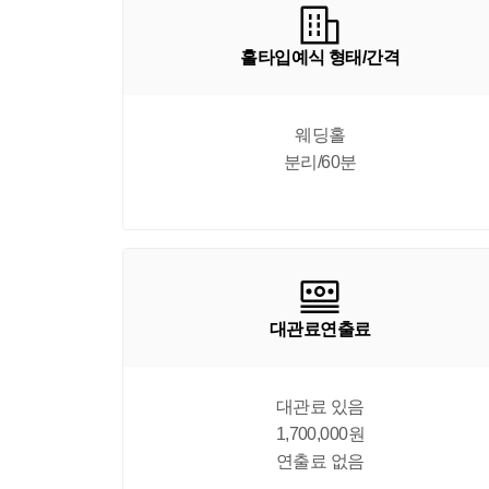
홀타입예식 형태/간격
웨딩홀

분리/60분
대관료연출료
대관료 있음

1,700,000원

연출료 없음