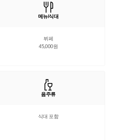
메뉴/식대
뷔페

45,000원
음주류
식대 포함