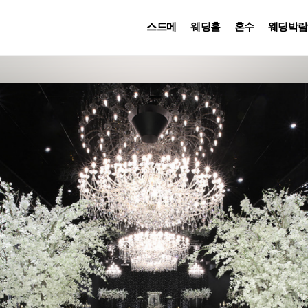
스드메
웨딩홀
혼수
웨딩박람