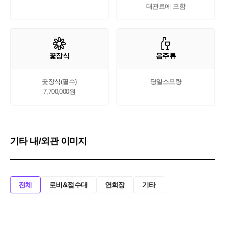
대관료에 포함
꽃장식
음주류
꽃장식(필수)

당일소모량
7,700,000원
기타 내/외관 이미지
전체
로비&접수대
연회장
기타