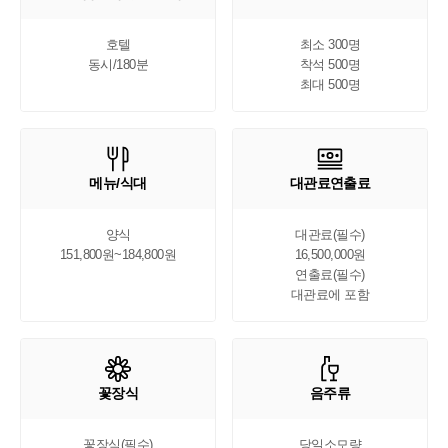
호텔

최소 300명

동시/180분
착석 500명

최대 500명
메뉴/식대
대관료연출료
양식

대관료(필수)

151,800원~184,800원
16,500,000원

연출료(필수)

대관료에 포함
꽃장식
음주류
꽃장식(필수)

당일소모량