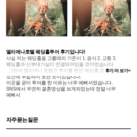
엘리에나호텔 웨딩홀투어 후기입니다!
사실 저는 웨딩홀을 고를때의 기준이 1. 음식 2. 교통 3.
웨딩홀과 신부대기실이 연결되어있을 것이었습니다
. 그런데 엘리에나 호텔은 투어를 했던 웨딩홀 중 유일하게 이
후기 더 보기
조건에 부합하지 못한 곳이었습니다.
이곳을 굳이 투어를 한 이유는 너무 예뻐서였습니다.
SNS에서 우연히 결혼영상을 보게되었는데 정말 너무
예뻐서
한번 실제로 가 보고 싶다는 생각이 들었습니다. 뒷쪽이
열리면서 호수같은 곳이 촤악 펼쳐지는데 없던 결혼식
로망이 생기는 곳이더라고요.
그래서 상담예약을 잡고 가보게 되었습니다. 가봤더니
자주묻는질문
역시나 정말 너무 예쁜 곳이었습니다
. 시그니쳐라고 할 수 있는 뒷쪽이 열리는 그랜드볼룸홀은