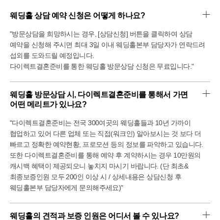
정말 뒷쪽이 열려있는곳이 입이 떡벌어질만큼
아름다웠습니다.
웨딩홀 상담 예약 신청은 어떻게 하나요?
물론 역광이라 스냅은 약간 아쉬울 수 있겠으 나, 본식은
실제로 눈으로 보는게 더 중요하다고 생각해서 심장이
"방문상담을 희망하시는 경우, [상담신청] 버튼을 클릭하여 상담
떨리더라고요.
예약을 신청해 주시면 최대 3일 이내 웨딩홀본부 담당자가 연락드려
섭외를 도와드릴 예정입니다.
컨벤션홀도 봤는데, 그랜드볼룸홀만큼의 임팩트는
다이렉트결혼준비를 통한 웨딩홀 방문상담 신청은 무료입니다."
아니었으나 버진로드는 이쪽이 훨씬 제 취향이었습니다.
뭔가 초록초록한 느낌 도 좋았고 굴곡진 버진로드도 참
예쁘더라고요.
웨딩홀 방문상담 시, 다이렉트결혼준비를 통해서 가면 
호텔예식이다보니 동시예식으로 진행되고 스테이크 코스로
어떤 메리트가 있나요?
진행되는 곳이어서 견적이 비수기 할인이 많이 들어갔음에도
제가 둘러 본 다른 웨딩홀들보다 천만원이상이
"다이렉트결혼준비는 전국 300여곳의 웨딩홀들과 10년 가까이
비싸더라고요. 그래서 아쉽게도 계약을 진행하지는
협업하고 있어 다른 업체 또는 직접(워크인) 알아보시는 것 보다 더
않았습니다.
빠르고 정확한 예약현황, 프로모션 등의 정보를 파악하고 있습니다.
하지만 뭔가 제가 웨딩홀에 욕심이 조금만 더 있었다면
또한 다이렉트결혼준비를 통해 예약 후 계약하시는 경우 10만원의
망설임 없이 선택했을 만큼 정말 예쁜 웨딩홀이었습니다.
캐시백 혜택이 제공되오니 놓치지 마시기 바랍니다. (단 최초&
최종보증인원 모두 200인 이상 시 / 상세내용은 상담신청 후
웨딩홀본부 담당자에게 문의해주세요)"
웨딩홀의 견적과 보증 인원은 어디서 볼 수 있나요?