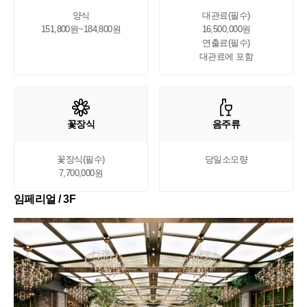
양식

대관료(필수)

151,800원~184,800원
16,500,000원

연출료(필수)

대관료에 포함
꽃장식
음주류
꽃장식(필수)

당일소모량
7,700,000원
임페리얼 / 3F