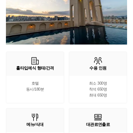
홀타입예식 형태/간격
수용 인원
호텔

최소 300명

동시/180분
착석 650명

최대 650명
메뉴/식대
대관료연출료