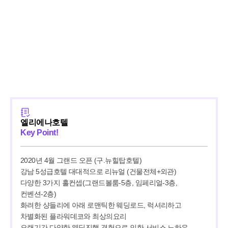
엘리에나호텔
Key Point!
2020년 4월 그랜드 오픈 (구.뉴힐탑호텔)

강남 5성급호텔 대대적으로 리뉴얼 (건물전체+외관)

다양한 3가지 홀컨셉(그랜드볼룸-5층, 임페리얼-3층, 
컨벤션-2층)

화려한 샹들리에 아래 로맨틱한 웨딩로드, 럭셔리하고 
차별화된 플라워데코와 최상의요리

오랜기간 다양한 웨딩진행 경험으로 인한 서비스 노하우