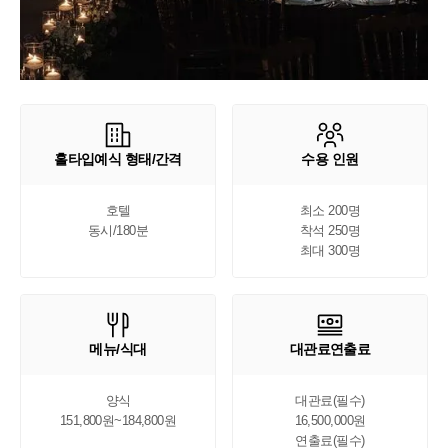
홀타입예식 형태/간격
수용 인원
호텔

최소 200명

동시/180분
착석 250명

최대 300명
메뉴/식대
대관료연출료
양식

대관료(필수)

151,800원~184,800원
16,500,000원

연출료(필수)
