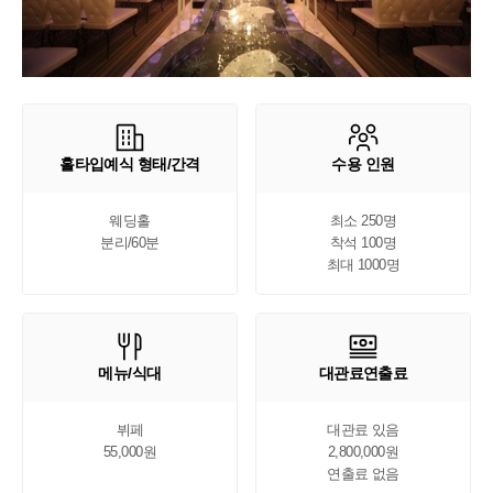
홀타입예식 형태/간격
수용 인원
웨딩홀

최소 250명

분리/60분
착석 100명

최대 1000명
메뉴/식대
대관료연출료
뷔페

대관료 있음

55,000원
2,800,000원

연출료 없음