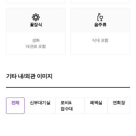
꽃장식
음주류
생화

식대 포함
대관료 포함
기타 내/외관 이미지
전체
신부대기실
로비&
폐백실
연회장
접수대