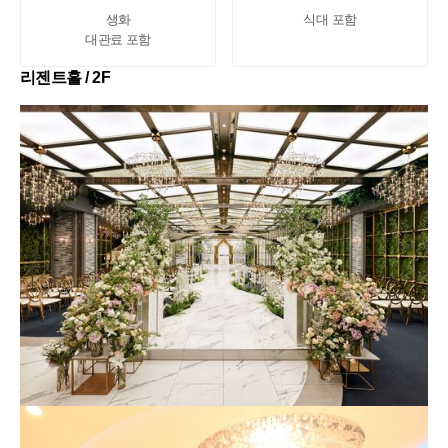
생화

식대 포함
대관료 포함
리젠트홀 / 2F