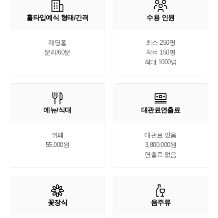
홀타입예식 형태/간격
수용 인원
웨딩홀

최소 250명

분리/60분
착석 150명

최대 1000명
메뉴/식대
대관료연출료
뷔페

대관료 있음

55,000원
3,800,000원

연출료 없음
꽃장식
음주류