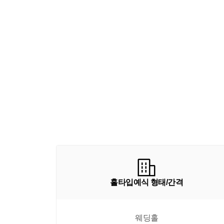
홀타입예식 형태/간격
웨딩홀
