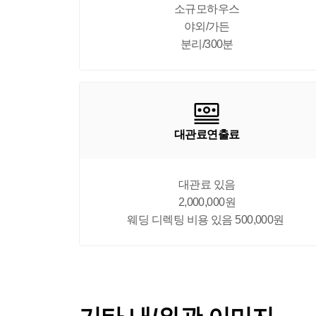
소규모하우스

야외/가든

분리/300분
대관료연출료
대관료 있음

2,000,000원

웨딩 디렉팅 비용 있음 500,000원 