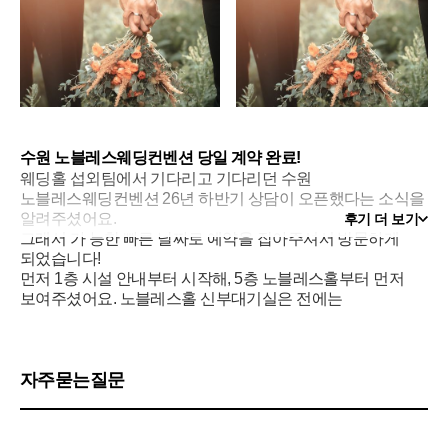
수원 노블레스웨딩컨벤션 당일 계약 완료!
웨딩홀 섭외팀에서 기다리고 기다리던 수원
노블레스웨딩컨벤션 26년 하반기 상담이 오픈했다는 소식을
알려주셨어요.
후기 더 보기
그래서 가 능한 빠른 날짜로 예약을 잡아주셔서 방문하게
되었습니다!
먼저 1층 시설 안내부터 시작해, 5층 노블레스홀부터 먼저
보여주셨어요. 노블레스홀 신부대기실은 전에는
꽃이 살짝 부족해보이 는 느낌이 있었는데 리뉴얼되어서 꽃
장식이 더 풍성해졌더라구요!
그리고 홀로 들어와서 버진로드를 걸어볼 수 있도록 음악을
틀어주시고,
자주묻는질문
조명까지 켜주셔서 현장을 생생히 느낄 수 있었어요.
특히 야외 분홍 꽃 장식은 사진보다 실물이 훨씬 더 예뻤어요!
다만 직접 걸어보니까 버진로드 길이가 생각보다 짧게