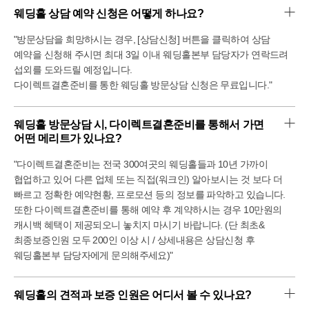
느껴져서 7층 컨벤션홀도 함께 확인해보았는데,
웨딩홀 상담 예약 신청은 어떻게 하나요?
신부대기실부터 분위기가 너무 달라서 좋았어요 ᄒᄒᄒ
7층 컨벤션홀은 더 어두운 분위기라 그런지 천장이 훨씬 더
"방문상담을 희망하시는 경우, [상담신청] 버튼을 클릭하여 상담
높게 느껴졌어요!
예약을 신청해 주시면 최대 3일 이내 웨딩홀본부 담당자가 연락드려
버진로드 위쪽 조명 켜지는것 보느라 사진은 못찍었
섭외를 도와드릴 예정입니다.
지만ᅲᅲ
다이렉트결혼준비를 통한 웨딩홀 방문상담 신청은 무료입니다."
단상 뒤 커튼이 열리면서 펼쳐지는 그리너리한 장식이 정말
맘에 들었어요.
양 옆으로 반딧불이 같은 알조명 같은 디테일도 참 예뻤어요!
웨딩홀 방문상담 시, 다이렉트결혼준비를 통해서 가면 
전체적으로 홀 분위기가 어둡고 고급스러워 하객분들께서
어떤 메리트가 있나요?
식에 집중하기도 좋겠다는 생각이 들었고,
하객좌석도 더 여유로워서 편안하게 앉아계실 수 있을 것
"다이렉트결혼준비는 전국 300여곳의 웨딩홀들과 10년 가까이
같았어요.
협업하고 있어 다른 업체 또는 직접(워크인) 알아보시는 것 보다 더
노블레스홀과 컨벤션홀 중 많은 고민을 했지만, 컨벤션홀을
빠르고 정확한 예약현황, 프로모션 등의 정보를 파악하고 있습니다.
보는 순간 바로 계약을 결정했어요!
또한 다이렉트결혼준비를 통해 예약 후 계약하시는 경우 10만원의
저희는 2026년 9월 예식을 노블레스웨딩컨벤션 7층
캐시백 혜택이 제공되오니 놓치지 마시기 바랍니다. (단 최초&
컨벤션홀에서 진행하기로 했고,
최종보증인원 모두 200인 이상 시 / 상세내용은 상담신청 후
그 날이 너무너무 기다려집니다ᅲᅲ 친절한 응대와 세심한
설명 덕분에 정말 만족스러운 상담이었어요.
웨딩홀본부 담당자에게 문의해주세요)"
다이렉트 제휴+일요일예식+당일계약+테이블계약 혜택도
빵빵해서 웨딩홀 고민중이시라면 한 번쯤 방문해보셔서 직접
웨딩홀의 견적과 보증 인원은 어디서 볼 수 있나요?
보시길 정말 추천드려요!!