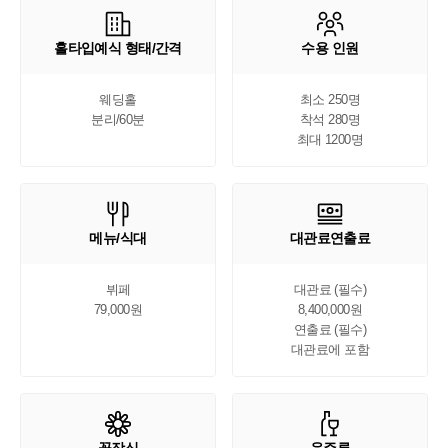
홀타입예식 형태/간격
수용 인원
웨딩홀

최소 250명

분리/60분
착석 280명

최대 1200명
메뉴/식대
대관료연출료
뷔페

대관료 (필수)

79,000원
8,400,000원

연출료 (필수)

대관료에 포함