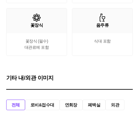
꽃장식
음주류
꽃장식 (필수)

식대 포함
대관료에 포함
기타 내/외관 이미지
전체
로비&접수대
연회장
폐백실
외관