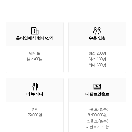
홀타입예식 형태/간격
수용 인원
웨딩홀

최소 200명

분리/60분
착석 160명

최대 650명
메뉴/식대
대관료연출료
뷔페

대관료 (필수)

79,000원
8,400,000원

연출료 (필수)

대관료에 포함