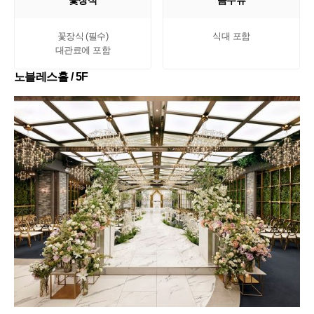
꽃장식
음주류
꽃장식 (필수)

식대 포함
대관료에 포함
노블레스홀 / 5F