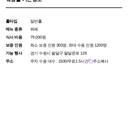
홀타입
일반홀
메뉴 종류
뷔페
식사 비용
79,000원
보증 인원
최소 보증 인원 300명, 최대 수용 인원 1200명
가능 행사
경기 수원시 팔달구 팔달문로 128
주소
주차 수용 대수 : 1500/무료1.5시간
주소복사