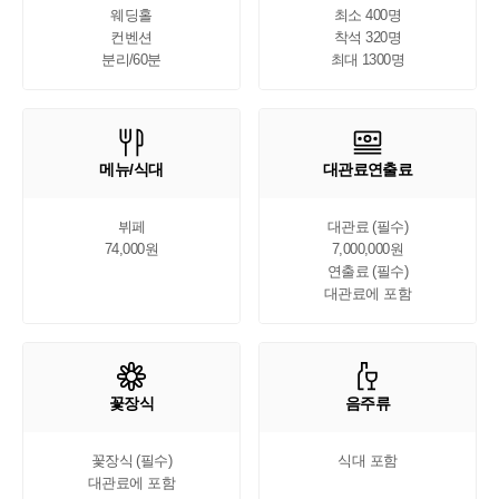
웨딩홀

최소 400명

컨벤션

착석 320명

분리/60분
최대 1300명
메뉴/식대
대관료연출료
뷔페

대관료 (필수)

74,000원
7,000,000원

연출료 (필수)

대관료에 포함
꽃장식
음주류
꽃장식 (필수)

식대 포함
대관료에 포함