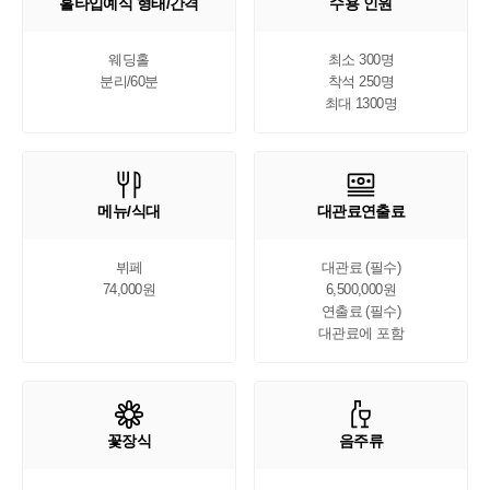
홀타입예식 형태/간격
수용 인원
웨딩홀

최소 300명

분리/60분
착석 250명

최대 1300명
메뉴/식대
대관료연출료
뷔페

대관료 (필수)

74,000원
6,500,000원

연출료 (필수)

대관료에 포함
꽃장식
음주류