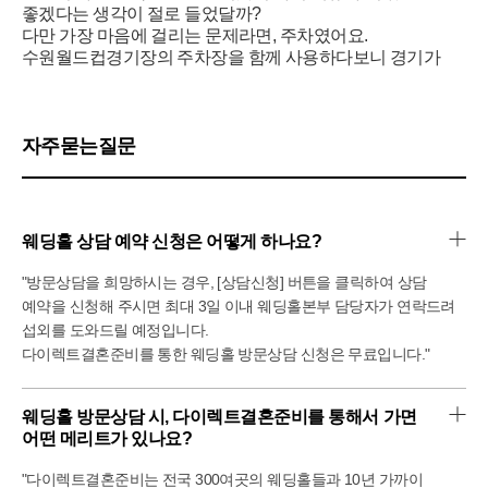
좋겠다는 생각이 절로 들었달까?
다만 가장 마음에 걸리는 문제라면, 주차였어요.
수원월드컵경기장의 주차장을 함께 사용하다보니 경기가
있는 날이면 주차가 불편하다는 후기를 많이 읽었고,
실제로도 상담할 때도 이 부분을 염려하셔서 다른 주차장을
확보해둔 상태라고 말씀하시더라구요.
1년 뒤 경기 일정을 모르는 상황을 감안하고 계약하느냐...
자주묻는질문
마느냐... 이정도로 생각하고 방문한 곳이었습니다.
1층에는 W홀 및 신부대기실/홀 및 신부대기실/W홀 연회장
(홀수 예식시간)이 있어요.
W홀은 사진으로 봤을 때 만큼의 감동은 없더라구요.
웨딩홀 상담 예약 신청은 어떻게 하나요?
오히려 하객 테이블의 정형적이지 않은 모양이
신경쓰였어요.
"방문상담을 희망하시는 경우, [상담신청] 버튼을 클릭하여 상담
(그동안 봐왔던 예식장의 모습이 아니어서 그랬나봐요.)
예약을 신청해 주시면 최대 3일 이내 웨딩홀본부 담당자가 연락드려
이것만 제외하면 높은 충고, 샹들리에, 생화장식은 마음에
섭외를 도와드릴 예정입니다.
들었어요.
다이렉트결혼준비를 통한 웨딩홀 방문상담 신청은 무료입니다."
I홀은 생각했던 것보다 어두운 편이었어요.
밝은 홀의 컨셉을 위해서 사진은 밝게 연출했고, 실제로는
어둡게도 가능하다고 하시더라구요.
웨딩홀 방문상담 시, 다이렉트결혼준비를 통해서 가면 
W홀보다 좌석수가 적다보니 아담하고 싱그럽다라는 느낌이
어떤 메리트가 있나요?
들었어요.
신부대기실 역시 분위기 차이가 있었는데,
"다이렉트결혼준비는 전국 300여곳의 웨딩홀들과 10년 가까이