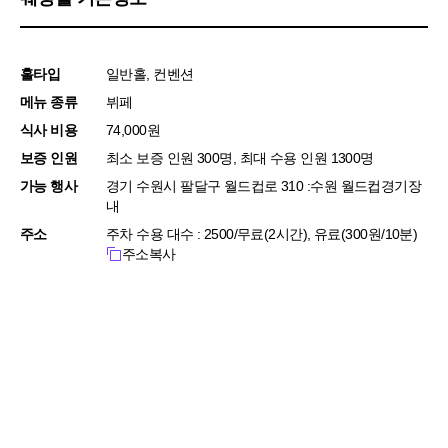
홀타입
일반홀, 컨벤션
메뉴 종류
뷔페
식사 비용
74,000원
보증 인원
최소 보증 인원 300명, 최대 수용 인원 1300명
가능 행사
경기 수원시 팔달구 월드컵로 310 :수원 월드컵경기장
내
주소
주차 수용 대수 : 2500/무료(2시간), 유료(300원/10분)
주소복사