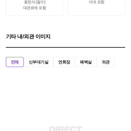
꽃장식 (필수)

식대 포함
대관료에 포함
기타 내/외관 이미지
전체
신부대기실
연회장
폐백실
외관