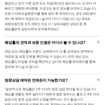
W홀은 고급스러움을 추구하는 듯했고 I홀은 사랑스러움을
협업하고 있어 다른 업체 또는 직접(워크인) 알아보시는 것 보다 더
나타내는 것 같았어요.
빠르고 정확한 예약현황, 프로모션 등의 정보를 파악하고 있습니다.
WI컨벤션의 식사는 뷔페로도 유명한 '라메르아이'예요.
또한 다이렉트결혼준비를 통해 예약 후 계약하시는 경우 10만원의
예식과 관계없이 2층에서 뷔페가 영업을 하고 있었고,
캐시백 혜택이 제공되오니 놓치지 마시기 바랍니다. (단 최초&
예식이 있을 때는 최대한 예식 위주로 운영된다고
최종보증인원 모두 200인 이상 시 / 상세내용은 상담신청 후
하더라구요.
다만 W홀의 홀수 시간대는 1층에 별도로 마련된 연회장을
웨딩홀본부 담당자에게 문의해주세요)"
사용해야 했어요.
(하객들에게 인사 다니기에는 좋지만 음식 가짓수가 2층만큼
웨딩홀의 견적과 보증 인원은 어디서 볼 수 있나요?
많지 않아요.)
2층은 I홀 및 W홀짝수 예식시간 하객들이 이용할 수 있는
관심 있는 웨딩홀의 브랜드 상세페이지 내 홀 상세정보 영역에서
연회장이 있어요.
대관료 및 보증 인원을 확인하실 수 있습니다. 만약 관심 있는
음식 가짓수가 상당히 많았고, 종류별로 다양해서 눈으로
웨딩홀의 타임별 견적을 확인하고 싶다면 웨딩홀 예약센터를 통해
보기만 했는데도 배가 고팠어요.
WI컨벤션은 정찰제라서 당일 계약을 하지 않더라도 조건이
문의해 주시길 바 랍니다
동일한 곳이었어요.
당일 계약의 부담이 없어서 좋았지만 1년 뒤의 경기 일정을
방문상담 예약은 언제든지 가능한가요?
모르는 채로 계약하기엔 부담이 컸고
W홀의 보증인원과 저희의 예상인원이 맞지 않아서 최종
"일반적으로 웨딩홀은 2주 이내의 방문 상담 예약을 받고 있습니다.
계약은 하지 않았어요.
웨딩홀 현황은 매주 달라지기 때문에 방문 원하시는 홀은 2~3주 이내
화려하고 뷔페 맛집을 원하는 분들은 WI 컨벤션 방문
추천드립니다.
일정으로 방문 상담 예약 신청을 해주시는 것이 좋습니다.
방문 상담 예약을 신청해 주시면, 희망하시는 예식 예정일에 잔여