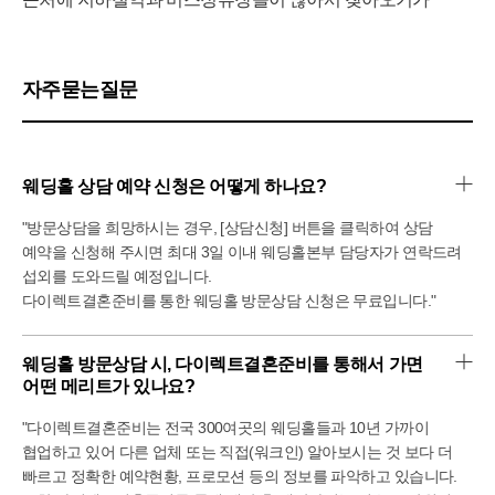
쉬울거같았어요!
저희는 차를 몰고가서 지하주차장으로 내려갔어요.
지하주차장으로 내려가는 입구가 좀 좁더라구요ᅲ
내려가실 때 조심해야할거같아요! 지하주차장은
자주묻는질문
지하4층까지 되어있는데 공간은 좀 좁아보였어요ᅲ
하지만 예식을 하시면 근처 주차장을 이용할수있도록
지원하고있다고 하시더라구요.
주차부분은 걱정을 많이하지않아도 될거같아서 좋았어요!
웨딩홀 상담 예약 신청은 어떻게 하나요?
5층 웨딩예약실로 방문하여 담당자분을 만나서 투어를
시작했어요.
"방문상담을 희망하시는 경우, [상담신청] 버튼을 클릭하여 상담
그린나래호텔은 웨딩을 진행하는 다른 호텔들과 다르게
예약을 신청해 주시면 최대 3일 이내 웨딩홀본부 담당자가 연락드려
웨딩홀 하나에 뷔페가 2군데였어요.
섭외를 도와드릴 예정입니다.
시간대별로 웨딩이 하나라 하객분들이 정확하게 구분이
다이렉트결혼준비를 통한 웨딩홀 방문상담 신청은 무료입니다."
가능하다고하시더라구요.
웨딩홀은 넓어서 허용인원이 많아보였고 깔끔하게 예뻤어요.
로비도 넓어서 인사를 나누고하기엔 충분해보였구요. 하지만
웨딩홀 방문상담 시, 다이렉트결혼준비를 통해서 가면 
신부대기실 입구와 내부가 좁아서 조금 아쉽더라구요ᅲ
어떤 메리트가 있나요?
하지만!
다른 웨딩홀에서 볼수없는 하나가 그린나래 웨딩홀에는
"다이렉트결혼준비는 전국 300여곳의 웨딩홀들과 10년 가까이
있었어요!
협업하고 있어 다른 업체 또는 직접(워크인) 알아보시는 것 보다 더
바로 바다뷰!!!
빠르고 정확한 예약현황, 프로모션 등의 정보를 파악하고 있습니다.
홀에서도 로비에서도 식사 중에도 탁 트이게 보이는