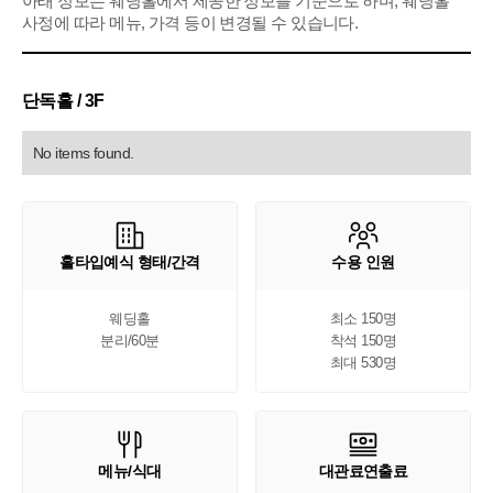
아래 정보는 웨딩홀에서 제공한 정보를 기준으로 하며, 웨딩홀
사정에 따라 메뉴, 가격 등이 변경될 수 있습니다.
단독홀 / 3F
No items found.
홀타입예식 형태/간격
수용 인원
웨딩홀

최소 150명

분리/60분
착석 150명

최대 530명
메뉴/식대
대관료연출료