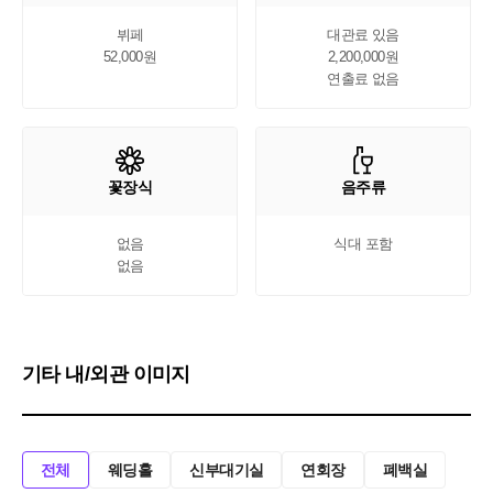
뷔페

대관료 있음

52,000원
2,200,000원

연출료 없음
꽃장식
음주류
없음

식대 포함
없음
기타 내/외관 이미지
전체
웨딩홀
신부대기실
연회장
폐백실