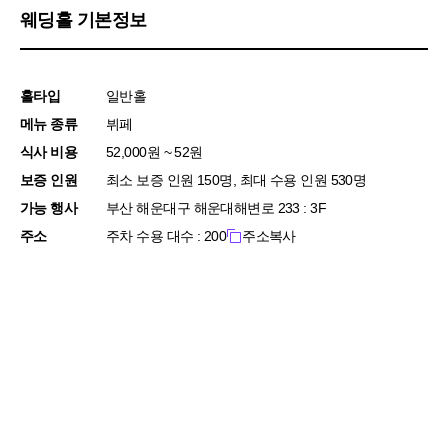
웨딩홀 기본정보
홀타입
일반홀
메뉴 종류
뷔페
식사 비용
52,000원 ~ 52원
보증 인원
최소 보증 인원 150명, 최대 수용 인원 530명
가능 행사
부산 해운대구 해운대해변로 233 : 3F
주소
주차 수용 대수 : 200
주소복사