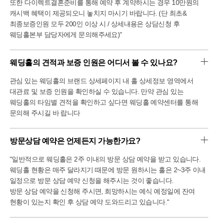
또한 다이렉트결혼준비를 통해 예약 후 계약하시는 경우 10만원의
바다뷰를 가지고있답니다!
캐시백 혜택이 제공되오니 놓치지 마시기 바랍니다. (단 최초&
뷔페는 2층과 6층으로 나뉘어져있는데요.
최종보증인원 모두 200인 이상 시 / 상세내용은 상담신청 후
저는 6층이 바다가 더 잘보이고 넓어서 좋더라구요!
뷔페는 다른 웨딩과 겹치지않아서 식사시간을 3시간 이상
웨딩홀본부 담당자에게 문의해주세요)"
주신다고해요
음식의 양도 푸짐하게 나와서 만족하실거라 하시더라구요!
웨딩홀의 견적과 보증 인원은 어디서 볼 수 있나요?
웨딩홀과 뷔페를 2-30분정도 돌고 사무실에 와서 상담을 더
받았는데요.
관심 있는 웨딩홀의 브랜드 상세페이지 내 홀 상세정보 영역에서
그린나래호텔이 공군에서 운영하는 호텔이라 웨딩홀
대관료 및 보증 인원을 확인하실 수 있습니다. 만약 관심 있는
대여비가 진짜! 저렴한 편이였어요.
웨딩홀의 타임별 견적을 확인하고 싶다면 웨딩홀 예약센터를 통해
숙박을 하는 경우에도 전객실에서 바다가 보이지만
다른호텔에 비해 저렴하구요
문의해 주시길 바 랍니다
웨딩을 하시면 더 저렴하게 해주신다고 하시더라구요.
뷰와 가격적인 부분이 너무 좋아서 다른지역분들이 웨딩홀
방문상담 예약은 언제든지 가능한가요?
예약을 많이들 하신다고해요!
저희가 원하는 날짜와 시간에 이미 예약이 있더라구요ᅲ
"일반적으로 웨딩홀은 2주 이내의 방문 상담 예약을 받고 있습니다.
아쉽지만 원하는 날의 전후로 예약을 더 확인하고 상담을
웨딩홀 현황은 매주 달라지기 때문에 방문 원하시는 홀은 2~3주 이내
마무리했었어요!
부산에서 예식을 원하는 분들에게 좋은정보가 되었길
일정으로 방문 상담 예약 신청을 해주시는 것이 좋습니다.
바랍니당.
방문 상담 예약을 신청해 주시면, 희망하시는 예식 예정일에 잔여
다들 결혼준비 힘내시고 맛저하세요 @
현황이 있는지 확인 후 상담 예약 도와드리고 있습니다."