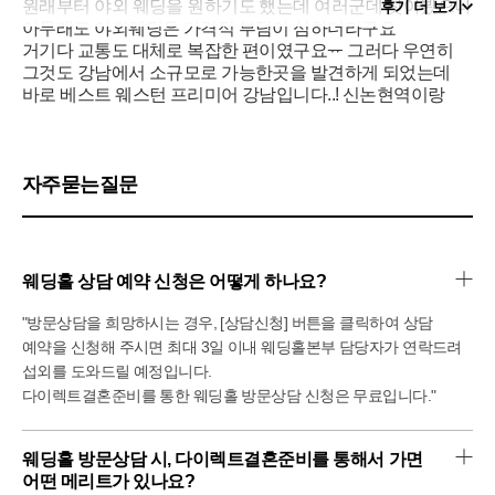
원래부터 야외 웨딩을 원하기도 했는데 여러군데 찾아봤으나
후기 더 보기
아무래도 야외웨딩은 가격적 부담이 심하더라구요
거기다 교통도 대체로 복잡한 편이였구요ᅲ 그러다 우연히
그것도 강남에서 소규모로 가능한곳을 발견하게 되었는데
바로 베스트 웨스턴 프리미어 강남입니다..! 신논현역이랑
언주역 딱 중간에 위치해 있습니다..!
교통도 딱 좋은데 야외웨딩이라는 점이 일단 제일 좋았던거
같아요
그래서 바로 상담 예약 하고 방문했습니다
자주묻는질문
상담하러 가보니 보증인원이 80명부터도 가능하다
하시더라구요! 저희는 완전 소규모까진 아니지만 작게 하길
원했기 때문에 제격 이였습니다
식사는 코스(두가지 중 택1), 뷔페 둘다 선택이 가능했는데
웨딩홀 상담 예약 신청은 어떻게 하나요?
저희는 코스보다는 뷔페를 선호 했기에 뷔페로 선택했구요
아무래도 호텔이다보니 맛이 보장될거 같더라구요 심지어
"방문상담을 희망하시는 경우, [상담신청] 버튼을 클릭하여 상담
회가 냉동이 아니라는 말씀에 바로 여기다 싶었습니다 ᄒᄒ
예약을 신청해 주시면 최대 3일 이내 웨딩홀본부 담당자가 연락드려
상담 당시 설명 듣느라 사진도 제대로 찍은게 없어서 업체
섭외를 도와드릴 예정입니다.
사진으로 대체하지만 설명때 실제로 준비 중인 음식들이랑
다이렉트결혼준비를 통한 웨딩홀 방문상담 신청은 무료입니다."
똑같습니다!!
야외웨딩의 걱정 중 제일 첫번째가 비가 오는것인데
야외라서 비올까봐 걱정안하셔도 된다면서
웨딩홀 방문상담 시, 다이렉트결혼준비를 통해서 가면 
어닝 치는걸 직접 보여주시기까지 하셨습니다.. ᄒᄒ어 닝에
어떤 메리트가 있나요?
대한 추가비용도 따로 없어서 가격부담도 없구요!