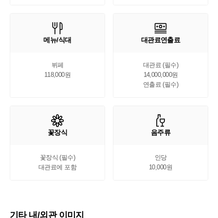
메뉴/식대
대관료연출료
뷔페

대관료 (필수)

118,000원
14,000,000원

연출료 (필수)
꽃장식
음주류
꽃장식 (필수)

인당

대관료에 포함
10,000원
기타 내/외관 이미지