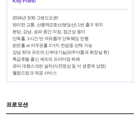
Key Point!
2024년 3/30 그랜드오픈!

편리한 교통, 선릉역(2호선/분당선) 1번 출구 위치

분당, 강남, 송파 중간 지점, 접근성 용이

단독홀, 1시간 반 여유롭게 단독웨딩 진행

밝은홀 or 어두운홀 2가지 컨셉중 선택 가능

강남 최대 규모의 신부대기실(파우더룸과 화장실 有)

특급호텔 출신 셰프의 프리미엄 뷔페

로비 대형스크린 설치(식전영상 및 식 생중계 상영)

웰컴드링크 제공 서비스
프로모션