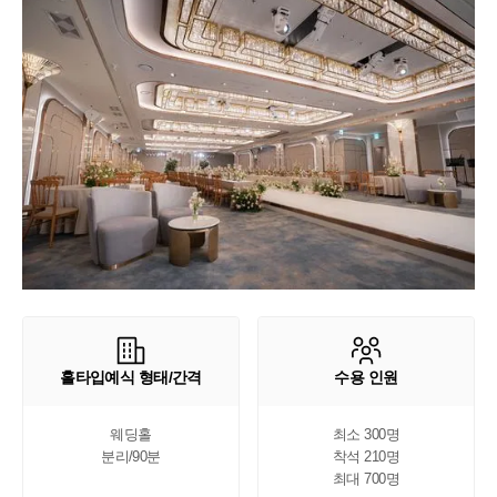
홀타입예식 형태/간격
수용 인원
웨딩홀

최소 300명

분리/90분
착석 210명

최대 700명