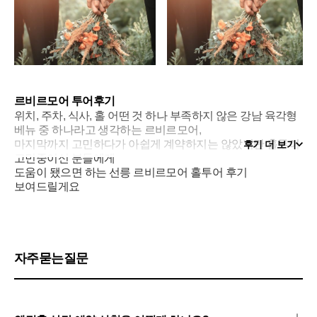
르비르모어 투어후기
위치, 주차, 식사, 홀 어떤 것 하나 부족하지 않은 강남 육각형
베뉴 중 하나라고 생각하는 르비르모어,
마지막까지 고민하다가 아쉽게 계약하지는 않았지만 홀투어
후기 더 보기
고민중이신 분들에게
도움이 됐으면 하는 선릉 르비르모어 홀투어 후기
보여드릴게요
장점
1. 위치
선릉역 1번 출구 나오자마자인 놀라운 위치!
지하철역에서 밖으로 나오지 않아도 건물과 연결되기 때문에
자주묻는질문
날씨 영향없이 특히 지하철로 타고오기 너무 편한
웨딩홀이에요. srt타기도 좋은 선릉역이라 접근성하나는 이길
수 없어요