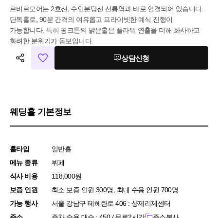
르비르모어는 2호선, 수인분당선 선릉역과 바로 연결되어 있습니다. 
단독홀로, 90분 간격의 여유롭고 프라이빗한 예식 진행이 
가능합니다. 특히 핑크톤의 밝은홀은 플라워 연출을 더해 화사하고 
화려한 분위기가 돋보입니다.
상담신청
웨딩홀 기본정보
홀타입
일반홀
메뉴 종류
뷔페
식사 비용
118,000원
보증 인원
최소 보증 인원 300명, 최대 수용 인원 700명
가능 행사
서울 강남구 테헤란로 406 : 샹제리제센터
주소
주차 수용 대수 : 450 / 무료2시간
주소복사