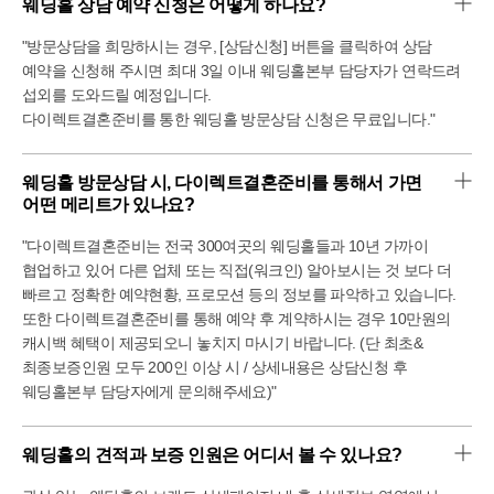
웨딩홀 상담 예약 신청은 어떻게 하나요?
2. 주차 건물 내 가능 450대정도 수용가능!
3. 넓고 고급스러운 로비와 신부대기실
"방문상담을 희망하시는 경우, [상담신청] 버튼을 클릭하여 상담
천장 장식도 화려하고 예쁘게 되어 있고 에스컬레이터로
예약을 신청해 주시면 최대 3일 이내 웨딩홀본부 담당자가 연락드려
편하게 이동 가능
섭외를 도와드릴 예정입니다.
로비에 선명한 큰 화면도 있고 앉아서 쉴 수 있는 소파,
다이렉트결혼준비를 통한 웨딩홀 방문상담 신청은 무료입니다."
웰컴드링크도 준비되어 있답니다
4. 꽃이 가득한 포토테이블과 홀 내부, 긴 버진로드
웨딩홀 방문상담 시, 다이렉트결혼준비를 통해서 가면 
르비르모어는 홀에 꽃장식이 가득해요
어떤 메리트가 있나요?
요즘 인기있는 홀들처럼 조화+생화 장식으로 풍성하고
색감이 예뻐요
"다이렉트결혼준비는 전국 300여곳의 웨딩홀들과 10년 가까이
조명은 밝게~어둡게 요청 가능해 취향대로 하실 수 있답니다
협업하고 있어 다른 업체 또는 직접(워크인) 알아보시는 것 보다 더
5. 착석인원이 200석 정도로 홀 내부 넓음
빠르고 정확한 예약현황, 프로모션 등의 정보를 파악하고 있습니다.
뒤쪽에 서있는 공간도 넓기 때문에 하객들이 편하게 서서도
또한 다이렉트결혼준비를 통해 예약 후 계약하시는 경우 10만원의
볼 수 있어요
캐시백 혜택이 제공되오니 놓치지 마시기 바랍니다. (단 최초&
최종보증인원 모두 200인 이상 시 / 상세내용은 상담신청 후
5. 다양하고 맛있는 뷔페
뷔페 종류도 다양하다고 하고 좋은 후기가 많았어요
웨딩홀본부 담당자에게 문의해주세요)"
단점
웨딩홀의 견적과 보증 인원은 어디서 볼 수 있나요?
1. 주차장 입구가 좁고 경사짐
주차 공간은 있지만 진입로가 난이도가 있다고 하는데