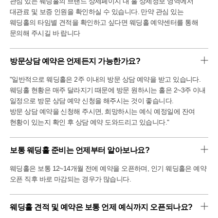
관심 있는 웨딩홀의 브랜드 상세페이지 내 홀 상세정보 영역에서
발렛은 중단된다는 말이 있어 다시 확인하셔야해요
대관료 및 보증 인원을 확인하실 수 있습니다. 만약 관심 있는
웨딩홀의 타임별 견적을 확인하고 싶다면 웨딩홀 예약센터를 통해
2. 홀 내부 층고
저는 실제로 봤을 때 층고가 낮은 느낌이 들지 않았어요. 홀이
문의해 주시길 바 랍니다
가로로도 넓은편이어서 더 그렇게 느낄 수 있을 듯 하고
개인이 느끼는 차이가 있는 듯하니 직접 보시는 것 추천
방문상담 예약은 언제든지 가능한가요?
4. 웨딩홀 단독 건물은 아님
"일반적으로 웨딩홀은 2주 이내의 방문 상담 예약을 받고 있습니다.
웨딩홀 단독 건물은 아니지만 하객으로 왔다면 전혀
웨딩홀 현황은 매주 달라지기 때문에 방문 원하시는 홀은 2~3주 이내
보이지도 신경쓰이지도 않았을 듯해요!
저는 직접 봤을 때에도 전혀 거슬리지 않았답니다 단점을
일정으로 방문 상담 예약 신청을 해주시는 것이 좋습니다.
굳이 찾아봤지만 저에게는 단점은 거의 없었고 장점
방문 상담 예약을 신청해 주시면, 희망하시는 예식 예정일에 잔여
가득했던 선릉 르비르모어,
현황이 있는지 확인 후 상담 예약 도와드리고 있습니다."
강남 웨딩홀 고민중이시라면 한 번 들러보시는것 추천해요
보통 웨딩홀 준비는 언제부터 알아보나요?
웨딩홀은 보통 12~14개월 전에 예약을 오픈하며, 인기 웨딩홀은 예약
오픈 직후 바로 마감되는 경우가 많습니다.
웨딩홀 견적 및 예약은 보통 언제 예식까지 오픈되나요?