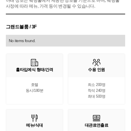
아래 정보는 웨딩홀에서 제공한 정보를 기준으로 하며, 웨딩홀
사정에 따라 메뉴, 가격 등이 변경될 수 있습니다.
그랜드볼룸 / 3F
No items found.
홀타입예식 형태/간격
수용 인원
호텔

최소 200명

동시/180분
착석 240명

최대 500명
메뉴/식대
대관료연출료