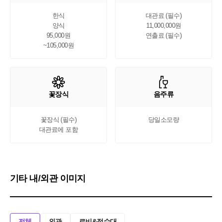
한식

대관료 (필수)

양식

11,000,000원

95,000원

연출료 (필수)
~105,000원
꽃장식
음주류
꽃장식 (필수)

당일소모량
대관료에 포함
기타 내/외관 이미지
전체
외관
로비&접수대