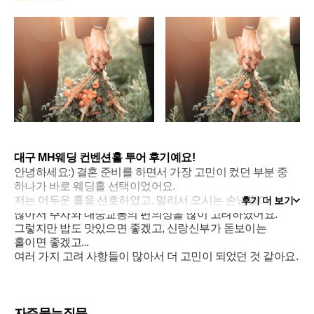
대구 MH웨딩 컨벤션홀 투어 후기예요!
안녕하세요:) 결혼 준비를 하면서 가장 고민이 컸던 부분 중
하나가 바로 웨딩홀 선택이었어요.
저는 어두운 홀을 선호하였고, 멀리서 오시는 손님들이
후기 더 보기
많아서 주차와 대중교통의 편의성을 많이 고려하였어요.
그렇지만 밥도 맛있으면 좋겠고, 신랑신부가 돋보이는
홀이면 좋겠고...
여러 가지 고려 사항들이 많아서 더 고민이 되었던 것 같아요.
제가 다녀온 대구 MH웨딩 컨벤션홀은 동대구역과 굉장히
근접해 있고 교통편이 정말 좋았어요.
다만, 주차장이 웨딩홀에서 2~5분정도 걸어서 이동해야
한다는단점이 있었어요.
자주묻는질문