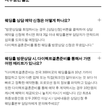
제가 투어한 컨벤션홀은 신부대기실이 2층에 있고, 신부 입장
시 조명과 함께 신부가 계단에서 내려오는 구조였어요.
예식 입장할 때 신부가 주목을 많이 받을 수 있겠다
싶더라구요ᄒᄒ
웨딩홀 상담 예약 신청은 어떻게 하나요?
토요일 오후에 방문하여 예식이 없던 시간이라 입장 시 조명
구성을 보여주셨어요.
"방문상담을 희망하시는 경우, [상담신청] 버튼을 클릭하여 상담
예식을 보지 못해 조금 아쉬웠는데 실제로 어떻게
예약을 신청해 주시면 최대 3일 이내 웨딩홀본부 담당자가 연락드려
운영되는지 안내해주셔서 좋았어요!
섭외를 도와드릴 예정입니다.
뷔페는 거의 마무리 시간대에 가서 자세히 보지는 못했지만,
다이렉트결혼준비를 통한 웨딩홀 방문상담 신청은 무료입니다."
음식들이 다양하고, 공간이 넓어서 하객들이 불편함이 없을
것 같았어 요!
대구 MH웨딩 컨벤션홀은 제가 투어한 3개의 웨딩홀 중 가장
웨딩홀 방문상담 시, 다이렉트결혼준비를 통해서 가면 
가격적인 메리트가 컸어요.
어떤 메리트가 있나요?
상담해주시는 실장님께서 꼼꼼하게 설명해주셔서 좋았고,
여러 가지 비교 포인트를 알 수 있어서 큰 도움이 되었어요.
"다이렉트결혼준비는 전국 300여곳의 웨딩홀들과 10년 가까이
결혼을 준비하는 예신, 예랑 분들께 직접 방문해 투어해
협업하고 있어 다른 업체 또는 직접(워크인) 알아보시는 것 보다 더
보시길 꼭 추천드리고 싶습니다!
빠르고 정확한 예약현황, 프로모션 등의 정보를 파악하고 있습니다.
또한 다이렉트결혼준비를 통해 예약 후 계약하시는 경우 10만원의
캐시백 혜택이 제공되오니 놓치지 마시기 바랍니다. (단 최초&
최종보증인원 모두 200인 이상 시 / 상세내용은 상담신청 후
웨딩홀본부 담당자에게 문의해주세요)"