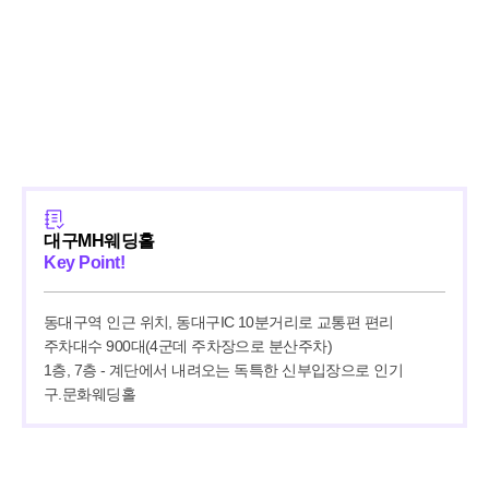
대구MH웨딩홀
Key Point!
동대구역 인근 위치, 동대구IC 10분거리로 교통편 편리

주차대수 900대(4군데 주차장으로 분산주차)

1층, 7층 - 계단에서 내려오는 독특한 신부입장으로 인기

구.문화웨딩홀