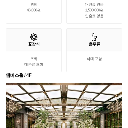
뷔페

대관료 있음

48,000원
1,500,000원

연출료 없음
꽃장식
음주류
조화

식대 포함
대관료 포함
앰버스홀 / 4F