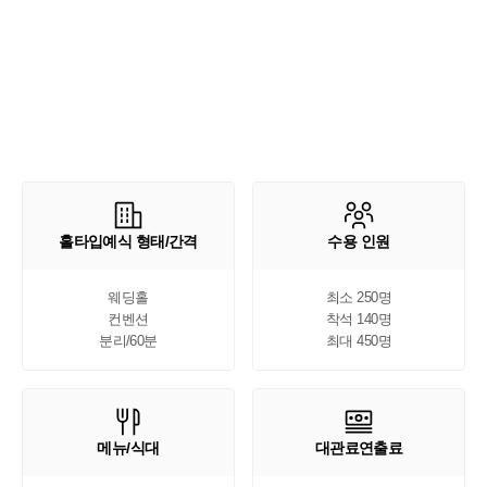
홀타입예식 형태/간격
수용 인원
웨딩홀

최소 250명

컨벤션

착석 140명

분리/60분
최대 450명
메뉴/식대
대관료연출료