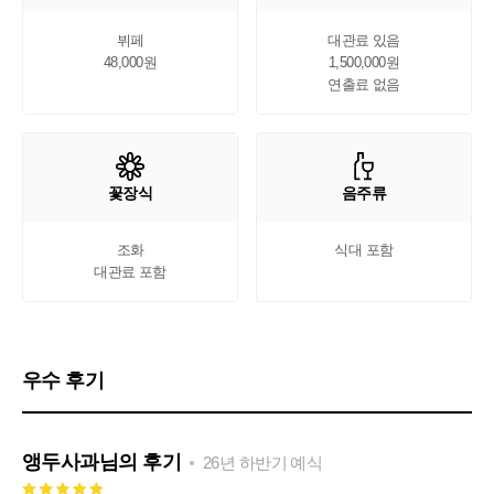
뷔페

대관료 있음

48,000원
1,500,000원

연출료 없음
꽃장식
음주류
조화

식대 포함
대관료 포함
우수 후기
앵두사과
님의 후기
26년 하반기 예식