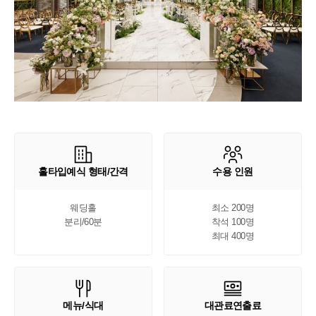
홀타입예식 형태/간격
수용 인원
웨딩홀

최소 200명

분리/60분
착석 100명

최대 400명
메뉴/식대
대관료연출료