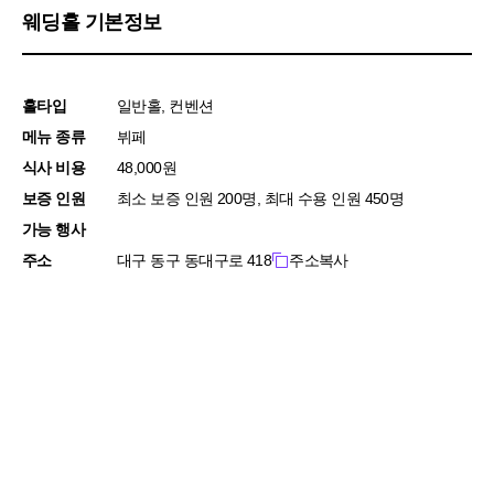
웨딩홀 기본정보
홀타입
일반홀, 컨벤션
메뉴 종류
뷔페
식사 비용
48,000원
보증 인원
최소 보증 인원 200명, 최대 수용 인원 450명
가능 행사
주소
대구 동구 동대구로 418
주소복사