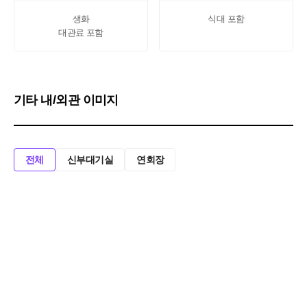
생화

식대 포함
대관료 포함
기타 내/외관 이미지
전체
신부대기실
연회장