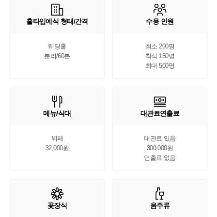
홀타입예식 형태/간격
수용 인원
웨딩홀

최소 200명

분리/60분
착석 150명

최대 500명
메뉴/식대
대관료연출료
뷔페

대관료 있음

32,000원
300,000원

연출료 없음
꽃장식
음주류