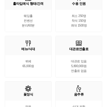
홀타입예식 형태/간격
수용 인원
웨딩홀

최소 250명

컨벤션

착석 150명

분리/60분
최대 1500명
메뉴/식대
대관료연출료
뷔페

대관료 있음

65,000원
5,800,000원

연출료 없음
꽃장식
음주류
없음

식대 포함