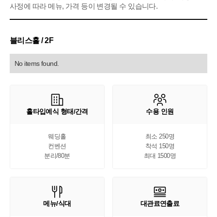
사정에 따라 메뉴, 가격 등이 변경될 수 있습니다.
블리스홀 / 2F
No items found.
홀타입예식 형태/간격
수용 인원
웨딩홀

최소 250명

컨벤션

착석 150명

분리/80분
최대 1500명
메뉴/식대
대관료연출료