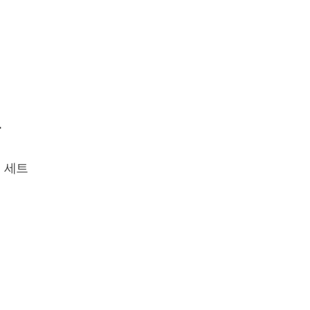
오
 세트