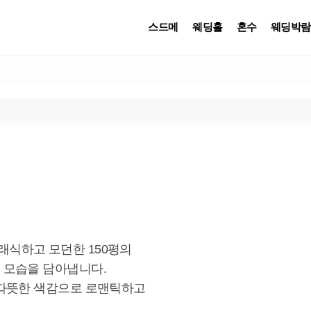
스드메
웨딩홀
혼수
웨딩박람
식하고 모던한 150평의 
모습을 담아냅니다. 
따뜻한 색감으로 로맨틱하고 