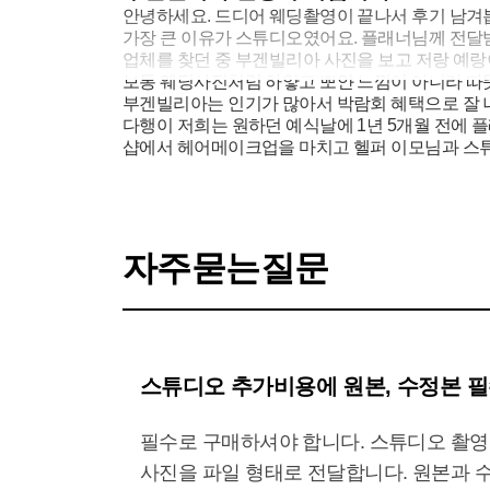
안녕하세요. 드디어 웨딩촬영이 끝나서 후기 남겨봅
가장 큰 이유가 스튜디오였어요. 플래너님께 전달받
업체를 찾던 중 부겐빌리아 사진을 보고 저랑 예랑
보통 웨딩사진처럼 하얗고 뽀얀 느낌이 아니라 따
부겐빌리아는 인기가 많아서 박람회 혜택으로 잘 
다행이 저희는 원하던 예식날에 1년 5개월 전에 
샵에서 헤어메이크업을 마치고 헬퍼 이모님과 스
도착 10분전에 연락달라고 하셔서 전화드렸더니 
쪼금 있으니 작가님들과 직원분들이 나와서 짐을 
부겐빌리아는 1층과 2층의 스튜디오가 있고 그 중
촬영 시작 전에 작가님이 오셔서 어떤 드레스, 
그리고 포토폴리오를 보면서 꼭 찍고싶은 장 면이
자주묻는질문
저희 둘다 사진 찍는걸 좋아하는 편이 아니라 촬영
작가님 이 포즈 하나하나 각도, 표정 세심하게 디
주변에 결혼 앞둔 지인들한테 꼭 추천하려구요~
스튜디오 추가비용에 원본, 수정본 
필수로 구매하셔야 합니다. 스튜디오 촬영
사진을 파일 형태로 전달합니다. 원본과 