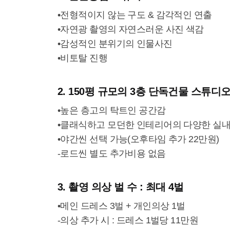
•전형적이지 않는 구도 & 감각적인 연출
•자연광 촬영의 자연스러운 사진 색감
•감성적인 분위기의 인물사진
•비토탈 진행
2. 150평 규모의 3층 단독건물 스튜디
•높은 층고의 탁트인 공간감
•클래식하고 모던한 인테리어의 다양한 실내
•야간씬 선택 가능(오후타임 추가 22만원)
-로드씬 별도 추가비용 없음
3. 촬영 의상 벌 수 : 최대 4벌
•메인 드레스 3벌 + 개인의상 1벌
-의상 추가 시 : 드레스 1벌당 11만원