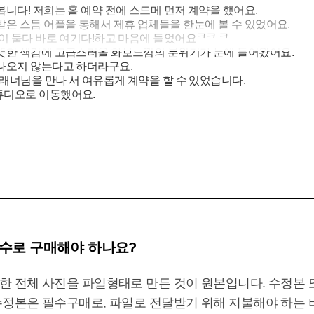
니다! 저희는 홀 예약 전에 스드메 먼저 계약을 했어요.
은 스듬 어플을 통해서 제휴 업체들을 한눈에 볼 수 있었어요.
이 둘다 바로 여기다!하고 마음에 들었어요ᄏᄏ ᄏ
뜻한 색감에 고급스러올 화보느낌의 분위기가 눈에 들어왔어요.
나오지 않는다고 하더라구요.
플래너님을 만나 서 여유롭게 계약을 할 수 있었습니다.
튜디오로 이동했어요.
도착해서 대기해 달라고 하셨습니다.
함께 옮겨주셨어요.
간층인 1.5층에 대기실이 있어 드레스를 갈아입고 헤어를 만질 수 
소품을 준비했는지 물어보시더라구요.
 있는지 간단하게 미팅을 진행하였습니다.
 전에 너무 걱정했었는데,
렉팅 해주셔서 어색하지 않게 잘 촬영할 수 있었어요. 작가님을 따로
필수로 구매해야 하나요?
한 전체 사진을 파일형태로 만든 것이 원본입니다. 수정본
수정본은 필수구매로, 파일로 전달받기 위해 지불해야 하는 