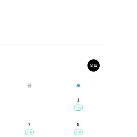
오늘
금
토
1
가능
7
8
가능
가능