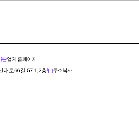
철
업체 홈페이지
대로66길 57 1,2층
주소복사