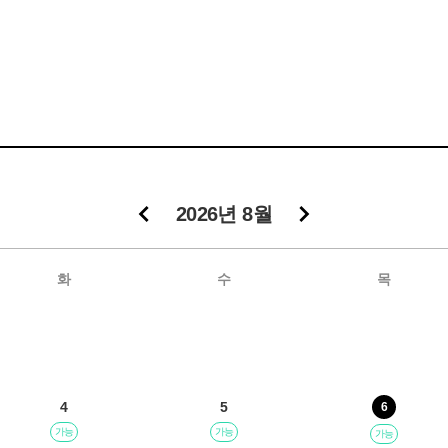
2026년 8월
화
수
목
4
5
6
가능
가능
가능