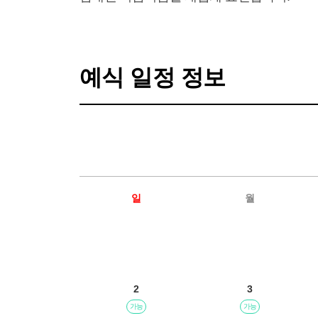
예식 일정 정보
일
월
2
3
가능
가능