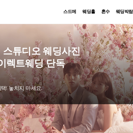
스드메
웨딩홀
혼수
웨딩박람
드웹 스튜디오 웨딩사진
다이렉트웨딩 단독
택! 놓치지 마세요.