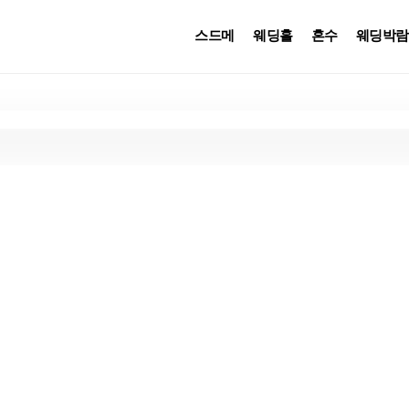
스드메
웨딩홀
혼수
웨딩박람