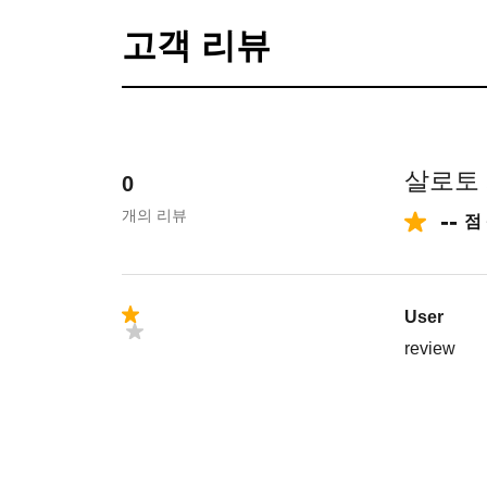
고객 리뷰
살로토
0
개의 리뷰
--
점
User
review