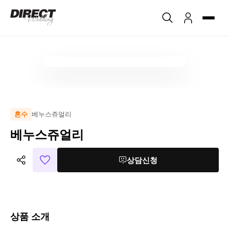
베누스쥬얼리
혼수
베누스쥬얼리
상담신청
상품 소개