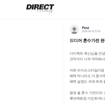
First
2026-06-15 22:36
드디어 혼수가전 완
다이렉트 예신님들 안녕
견적까지 너무 막막해서
저희 라이프스타일이랑 
혜택 하나라도 더 챙겨
혜택 설명도 귀에 쏙쏙 
평생 쓸 혼수 가전이라
롯데백화점 이진희 매니