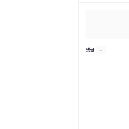
댓글
--
First
2 days ago
Lorem ipsum dol
tristique. Duis 
댓글달기
삭제