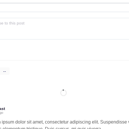
--
ast
ago
 ipsum dolor sit amet, consectetur adipiscing elit. Suspendisse
s elementum tristique. Duis cursus, mi quis viverra.