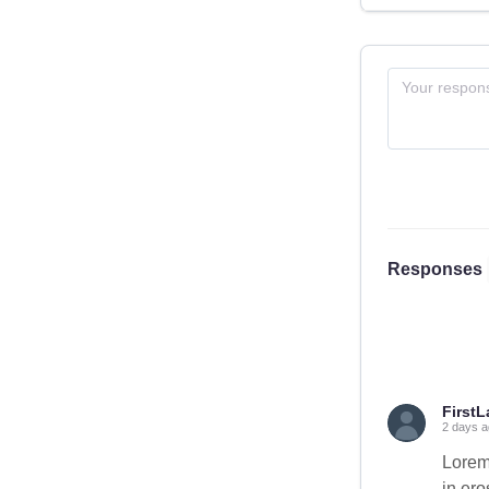
Responses
First
L
2 days 
Lorem
in ero