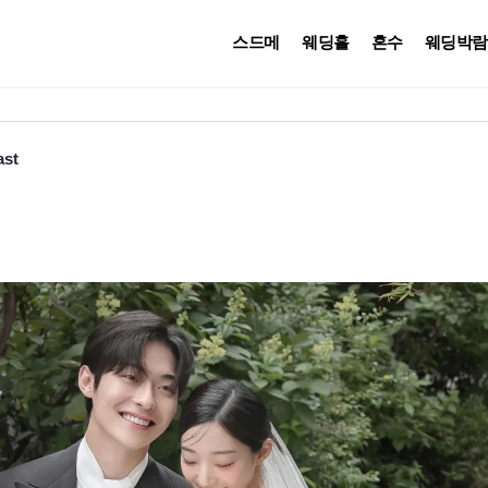
스드메
웨딩홀
혼수
웨딩박람
ast