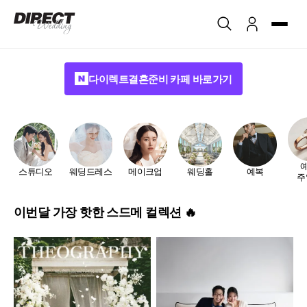
다이렉트결혼준비 카페 바로가기
예
스튜디오
웨딩드레스
메이크업
웨딩홀
예복
주
이번달 가장 핫한 스드메 컬렉션 🔥